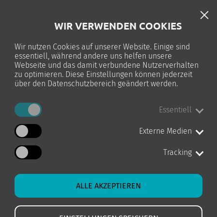
DE
WIR VERWENDEN COOKIES
TELC-PRÜFUNG
Wir nutzen Cookies auf unserer Website. Einige sind
essentiell, während andere uns helfen unsere
0
Webseite und das damit verbundene Nutzerverhalten
zu optimieren. Diese Einstellungen können jederzeit
über den Datenschutzbereich geändert werden.
Essentiell
STARTSEITE
UMSCHULUNG
KANZLEI-BERUFE
Externe Medien
Tracking
AUSBILDUNG KANZLEI-BERUFE
ALLE AKZEPTIEREN
IN LEIPZIG