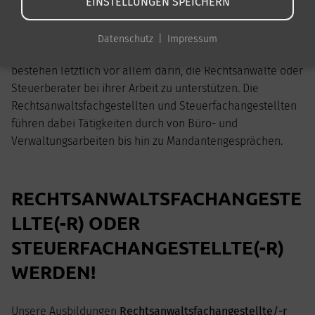
EINSTELLUNGEN SPEICHERN
Das Fachpersonal in Rechtsanwalts- und
Steuerberatungskanzleien hat anspruchsvolle und
Datenschutz
Impressum
mitunter sehr fachbezogene Arbeitsaufgaben. Diese
bestehen letztlich vor allem darin, die Rechtsanwälte oder
Steuerberater bei ihrer Arbeit zu unterstützen. Die
Rechtsanwaltsfachgestellten und Steuerfachangestellten
führen dabei Tätigkeiten durch von Büro- und
Verwaltungsarbeiten bis hin zu Mandantengesprächen.
RECHTSANWALTSFACHANGESTE
LLTE(-R) ODER
STEUERFACHANGESTELLTE(-R)
WERDEN!
Unsere Ausbildungen
Rechtsanwaltsfachangestellte/-r