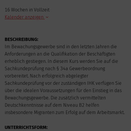
16 Wochen in Vollzeit
Kalender anzeigen
AUGUST
2026
BESCHREIBUNG:
Mo
Di
Mi
Do
Fr
Sa
So
Im Bewachungsgewerbe sind in den letzten Jahren die
1
2
Anforderungen an die Qualifikation der Beschäftigten
3
4
5
6
7
8
9
erheblich gestiegen. In diesem Kurs werden Sie auf die
10
11
12
13
14
15
16
Sachkundeprüfung nach § 34a Gewerbeordnung
17
18
19
20
21
22
23
vorbereitet. Nach erfolgreich abgelegter
24
25
26
27
28
29
30
Sachkundeprüfung vor der zuständigen IHK verfügen Sie
31
über die idealen Voraussetzungen für den Einstieg in das
Bewachungsgewerbe. Die zusätzlich vermittelten
Deutschkenntnisse auf dem Niveau B2 helfen
insbesondere Migranten zum Erfolg auf dem Arbeitsmarkt.
UNTERRICHTSFORM: