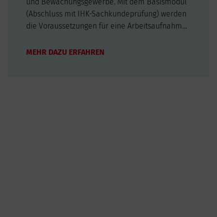
und Bewachungsgewerbe. Mit dem Basismodul
(Abschluss mit IHK-Sachkundeprüfung) werden
die Voraussetzungen für eine Arbeitsaufnahme
in Unternehmen des Bewachungsgewerbes
gelegt. In den anschließenden Aufbaukursen
MEHR DAZU ERFAHREN
werden Kenntnisse und Fähigkeiten für
spezielle…