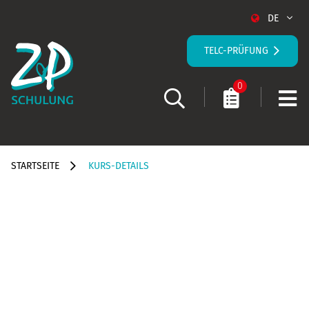
DE
TELC-PRÜFUNG
0
STARTSEITE
KURS-DETAILS