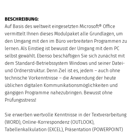
AUGUST
2026
BESCHREIBUNG:
Mo
Di
Mi
Do
Fr
Sa
So
Auf Basis des weltweit eingesetzten Microsoft® Office
1
2
vermittelt Ihnen dieses Modulpaket alle Grundlagen, um
3
4
5
6
7
8
9
den Umgang mit den im Büro verbreiteten Programmen zu
10
11
12
13
14
15
16
lernen. Als Einstieg ist bewusst der Umgang mit dem PC
17
18
19
20
21
22
23
selbst gewählt. Ebenso beschäftigen Sie sich zunächst mit
24
25
26
27
28
29
30
dem Standard-Betriebssystem Windows und seiner Datei-
31
und Ordnerstruktur. Denn Ziel ist es, jedem – auch ohne
technische Vorkenntnisse – die Anwendung der heute
üblichen digitalen Kommunikationsmöglichkeiten und
gängigen Programme nahezubringen. Bewusst ohne
Prüfungsstress!
Sie erwerben wertvolle Kenntnisse in der Textverarbeitung
(WORD), Online-Korrespondenz (OUTLOOK),
Tabellenkalkulation (EXCEL), Präsentation (POWERPOINT)