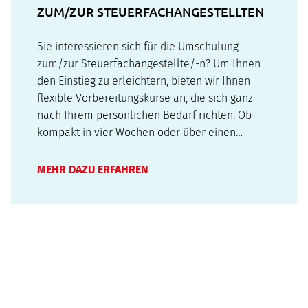
UM/ZUR STEUERFACHANGESTELLTEN
Sie interessieren sich für die Umschulung
zum/zur Steuerfachangestellte/-n? Um Ihnen
den Einstieg zu erleichtern, bieten wir Ihnen
flexible Vorbereitungskurse an, die sich ganz
nach Ihrem persönlichen Bedarf richten. Ob
kompakt in vier Wochen oder über einen
längeren Zeitraum – gemeinsam finden wir das
passende Angebot für Sie. Unsere erfahrenen
MEHR DAZU ERFAHREN
Dozenten unterstützen Sie dabei, Ihre
Kenntnisse in…