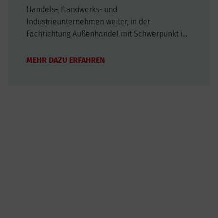
Handels-, Handwerks- und
Industrieunternehmen weiter, in der
Fachrichtung Außenhandel mit Schwerpunkt im
internationalen Handel. Sie beraten die Kunden
umfassend über die Eigenschaften der Waren
MEHR DAZU ERFAHREN
und sorgen für eine termingerechte Lieferung
an den richtigen Ort. Für den Wareneinkauf
ermitteln sie…