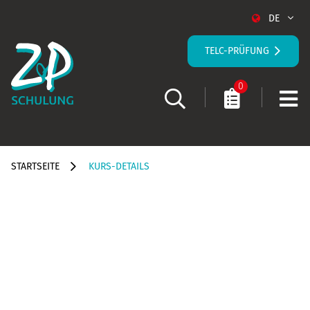
DE
TELC-PRÜFUNG
0
STARTSEITE
KURS-DETAILS