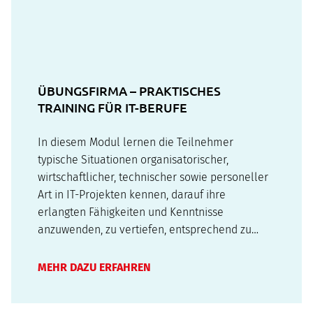
ÜBUNGSFIRMA – PRAKTISCHES
TRAINING FÜR IT-BERUFE
In diesem Modul lernen die Teilnehmer
typische Situationen organisatorischer,
wirtschaftlicher, technischer sowie personeller
Art in IT-Projekten kennen, darauf ihre
erlangten Fähigkeiten und Kenntnisse
anzuwenden, zu vertiefen, entsprechend zu
planen und zu handeln. Sie beschreiben und
dokumentieren das Projekt mit der
MEHR DAZU ERFAHREN
Problemstellung, Entwicklung,
Implementierung und Tests von