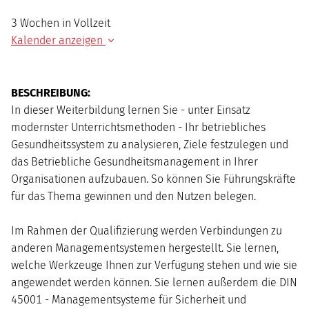
3 Wochen in Vollzeit
Kalender anzeigen
AUGUST
2026
BESCHREIBUNG:
Mo
Di
Mi
Do
Fr
Sa
So
In dieser Weiterbildung lernen Sie - unter Einsatz
1
2
modernster Unterrichtsmethoden - Ihr betriebliches
3
4
5
6
7
8
9
Gesundheitssystem zu analysieren, Ziele festzulegen und
10
11
12
13
14
15
16
das Betriebliche Gesundheitsmanagement in Ihrer
17
18
19
20
21
22
23
Organisationen aufzubauen. So können Sie Führungskräfte
24
25
26
27
28
29
30
für das Thema gewinnen und den Nutzen belegen.
31
Im Rahmen der Qualifizierung werden Verbindungen zu
anderen Managementsystemen hergestellt. Sie lernen,
welche Werkzeuge Ihnen zur Verfügung stehen und wie sie
angewendet werden können. Sie lernen außerdem die DIN
45001 - Managementsysteme für Sicherheit und