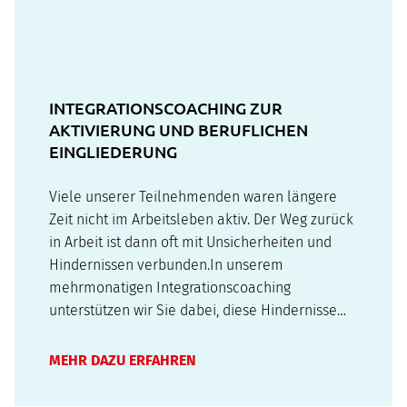
INTEGRATIONSCOACHING ZUR
AKTIVIERUNG UND BERUFLICHEN
EINGLIEDERUNG
Viele unserer Teilnehmenden waren längere
Zeit nicht im Arbeitsleben aktiv. Der Weg zurück
in Arbeit ist dann oft mit Unsicherheiten und
Hindernissen verbunden.In unserem
mehrmonatigen Integrationscoaching
unterstützen wir Sie dabei, diese Hindernisse
Schritt für Schritt zu überwinden und die
Grundlagen für eine erfolgreiche
MEHR DAZU ERFAHREN
Arbeitsaufnahme zu schaffen.Das Coaching
findet als individuelles…