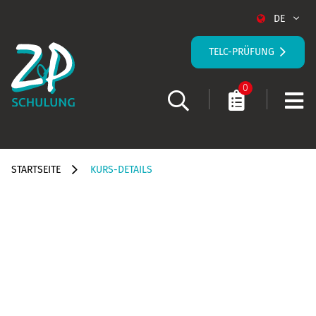
DE
TELC-PRÜFUNG
0
STARTSEITE
KURS-DETAILS