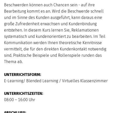
Mo
Di
Mi
Do
Fr
Sa
So
Beschwerden können auch Chancen sein - auf ihre
1
2
Bearbeitung kommt es an. Wird die Beschwerde schnell
3
4
5
6
7
8
9
und im Sinne des Kunden ausgeführt, kann daraus eine
10
11
12
13
14
15
16
große Zufriedenheit erwachsen und Kundenbindung
17
18
19
20
21
22
23
entstehen. In diesem Kurs lernen Sie, Reklamationen
24
25
26
27
28
29
30
systematisch und kundenorientiert zu bearbeiten. Im Teil
31
Kommunikation werden Ihnen theoretische Kenntnisse
vermittelt, die für den direkten Kundenkontakt notwendig
sind. Praktische Beispiele und Rollenspiele runden das
Thema ab.
UNTERRICHTSFORM:
E-Learning/ Blended Learning / Virtuelles Klassenzimmer
UNTERRICHTSZEITEN:
08:00 – 16:00 Uhr
ABSCHLUSS: