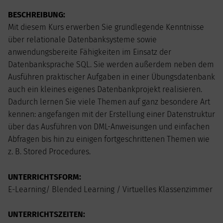
AUGUST
2026
BESCHREIBUNG:
Mo
Di
Mi
Do
Fr
Sa
So
Mit diesem Kurs erwerben Sie grundlegende Kenntnisse
1
2
über relationale Datenbanksysteme sowie
3
4
5
6
7
8
9
anwendungsbereite Fähigkeiten im Einsatz der
10
11
12
13
14
15
16
Datenbanksprache SQL. Sie werden außerdem neben dem
17
18
19
20
21
22
23
Ausführen praktischer Aufgaben in einer Übungsdatenbank
24
25
26
27
28
29
30
auch ein kleines eigenes Datenbankprojekt realisieren.
31
Dadurch lernen Sie viele Themen auf ganz besondere Art
kennen: angefangen mit der Erstellung einer Datenstruktur
über das Ausführen von DML-Anweisungen und einfachen
Abfragen bis hin zu einigen fortgeschrittenen Themen wie
z. B. Stored Procedures.
UNTERRICHTSFORM:
E-Learning/ Blended Learning / Virtuelles Klassenzimmer
UNTERRICHTSZEITEN: