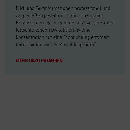
Bild- und Textinformationen professionell und
zeitgemäß zu gestalten, ist eine spannende
Herausforderung, die gerade im Zuge der weiter
fortschreitenden Digitalisierung eine
Konzentration auf eine Fachrichtung erfordert.
Daher bieten wir den Ausbildungsberuf
Mediengestalter mit dem Schwerpunkt Digital
an. Mediengestalter erstellen verschiedene
MEHR DAZU ERFAHREN
Medienprodukte und planen
Produktionsabläufe. Bei der…