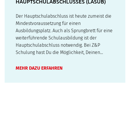
HAUPTSCHULABSCHLUSSES (LASUB)
Der Hauptschulabschluss ist heute zumeist die
Mindestvoraussetzung für einen
Ausbildungsplatz. Auch als Sprungbrett für eine
weiterführende Schulausbildung ist der
Hauptschulabschluss notwendig. Bei Z&P
Schulung hast Du die Möglichkeit, Deinen
Hauptschulabschluss nachzuholen sowie erste
Einblicke in einige Berufsfelder zu erhalten.
MEHR DAZU ERFAHREN
Vielleicht hat Dir die Schule keine Freude
bereitet? Oder Deine…