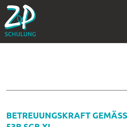
BETREUUNGSKRAFT GEMÄSS §§
3B SGB XI