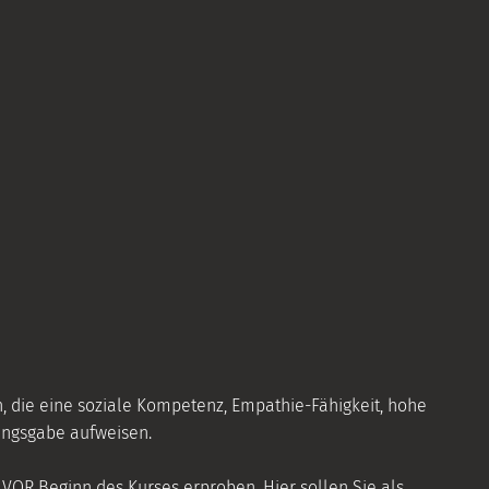
n, die eine soziale Kompetenz, Empathie-Fähigkeit, hohe
ngsgabe aufweisen.
VOR Beginn des Kurses erproben. Hier sollen Sie als