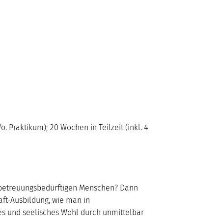
o. Praktikum); 20 Wochen in Teilzeit (inkl. 4
t betreuungsbedürftigen Menschen? Dann
Do
Fr
Sa
So
aft-Ausbildung, wie man in
ges und seelisches Wohl durch unmittelbar