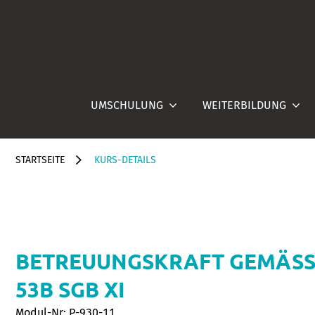
UMSCHULUNG
WEITERBILDUNG
STARTSEITE
KURS-DETAILS
BETREUUNGSKRAFT GEMÄSS §§
3B SGB XI
Modul-Nr: P-930-11