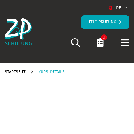
DE
TELC-PRÜFUNG
0
STARTSEITE
KURS-DETAILS