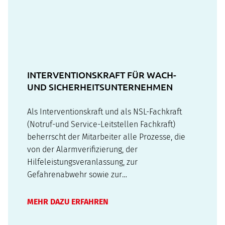
INTERVENTIONSKRAFT FÜR WACH-
UND SICHERHEITSUNTERNEHMEN
Als Interventionskraft und als NSL-Fachkraft
(Notruf-und Service-Leitstellen Fachkraft)
beherrscht der Mitarbeiter alle Prozesse, die
von der Alarmverifizierung, der
Hilfeleistungsveranlassung, zur
Gefahrenabwehr sowie zur
Schadensvermeidung und
Schadensbegrenzung bei Industrie- und
MEHR DAZU ERFAHREN
Privatobjekten, bei Personenschaden und für
den Versicherer notwendig sind. Die modulare