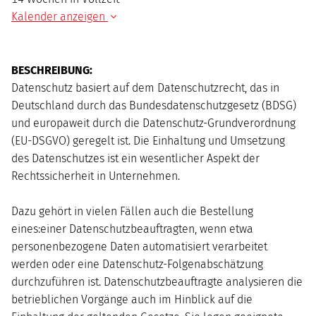
Kalender anzeigen
AUGUST
2026
BESCHREIBUNG:
Mo
Di
Mi
Do
Fr
Sa
So
Datenschutz basiert auf dem Datenschutzrecht, das in
1
2
Deutschland durch das Bundesdatenschutzgesetz (BDSG)
3
4
5
6
7
8
9
und europaweit durch die Datenschutz-Grundverordnung
10
11
12
13
14
15
16
(EU-DSGVO) geregelt ist. Die Einhaltung und Umsetzung
17
18
19
20
21
22
23
des Datenschutzes ist ein wesentlicher Aspekt der
24
25
26
27
28
29
30
Rechtssicherheit in Unternehmen.
31
Dazu gehört in vielen Fällen auch die Bestellung
eines:einer Datenschutzbeauftragten, wenn etwa
personenbezogene Daten automatisiert verarbeitet
werden oder eine Datenschutz-Folgenabschätzung
durchzuführen ist. Datenschutzbeauftragte analysieren die
betrieblichen Vorgänge auch im Hinblick auf die