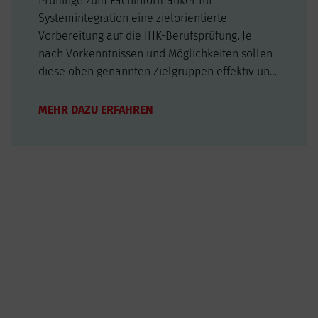
Prüflinge zum Fachinformatiker für
Systemintegration eine zielorientierte
Vorbereitung auf die IHK-Berufsprüfung. Je
nach Vorkenntnissen und Möglichkeiten sollen
diese oben genannten Zielgruppen effektiv und
inhaltlich ausgewogen prüfungsrelevantes
Wissen, Fähigkeiten und Fertigkeiten festigen.
MEHR DAZU ERFAHREN
Mit den verfügbaren Zeitabschnitten des
Moduls ist…