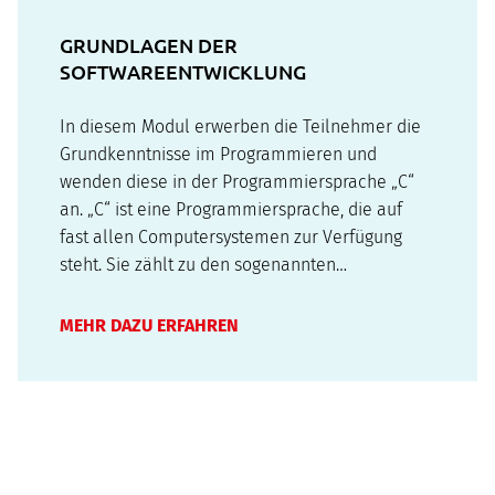
GRUNDLAGEN DER
SOFTWAREENTWICKLUNG
In diesem Modul erwerben die Teilnehmer die
Grundkenntnisse im Programmieren und
wenden diese in der Programmiersprache „C“
an. „C“ ist eine Programmiersprache, die auf
fast allen Computersystemen zur Verfügung
steht. Sie zählt zu den sogenannten
prozeduralen Programmiersprachen. Sie wurde
in den 70-er Jahren entwickelt und ist auf
MEHR DAZU ERFAHREN
vielen Computersystemen verbreitet. Sie wird
zur System- und…