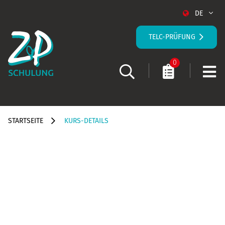
DE
TELC-PRÜFUNG
0
STARTSEITE
KURS-DETAILS