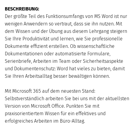
AUGUST
2026
BESCHREIBUNG:
Mo
Di
Mi
Do
Fr
Sa
So
Der größte Teil des Funktionsumfangs von MS Word ist nur
1
2
wenigen Anwendern so vertraut, dass sie ihn nutzen. Mit
3
4
5
6
7
8
9
dem Wissen und der Übung aus diesem Lehrgang steigern
10
11
12
13
14
15
16
Sie Ihre Produktivität und lernen, wie Sie professionelle
17
18
19
20
21
22
23
Dokumente effizient erstellen. Ob wissenschaftliche
24
25
26
27
28
29
30
Dokumentationen oder automatisierte Formulare,
31
Serienbriefe, Arbeiten im Team oder Sicherheitsaspekte
und Dokumentenschutz: Word hat vieles zu bieten, damit
Sie Ihren Arbeitsalltag besser bewältigen können.
Mit Microsoft 365 auf dem neuesten Stand:
Selbstverständlich arbeiten Sie bei uns mit der aktuellsten
Version von Microsoft Office. Punkten Sie mit
praxisorientiertem Wissen für ein effektives und
erfolgreiches Arbeiten im Büro-Alltag.