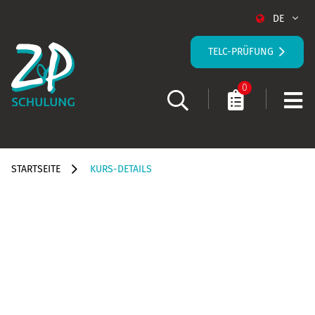
DE
TELC-PRÜFUNG
0
STARTSEITE
KURS-DETAILS