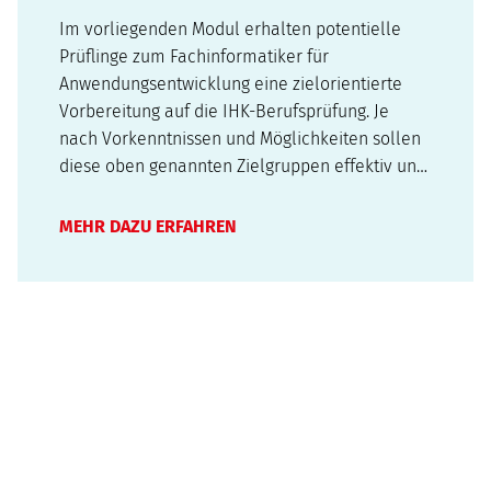
Im vorliegenden Modul erhalten potentielle
Prüflinge zum Fachinformatiker für
Anwendungsentwicklung eine zielorientierte
Vorbereitung auf die IHK-Berufsprüfung. Je
nach Vorkenntnissen und Möglichkeiten sollen
diese oben genannten Zielgruppen effektiv und
inhaltlich ausgewogen prüfungsrelevantes
Wissen, Fähigkeiten und Fertigkeiten festigen.
MEHR DAZU ERFAHREN
Mit den verfügbaren Zeitabschnitten des
Moduls ist…