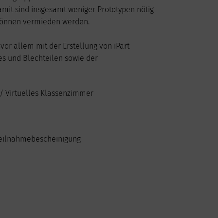
27
28
29
30
amit sind insgesamt weniger Prototypen nötig
können vermieden werden.
vor allem mit der Erstellung von iPart
tes und Blechteilen sowie der
/ Virtuelles Klassenzimmer
 Teilnahmebescheinigung