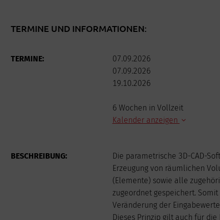
TERMINE UND INFORMATIONEN:
TERMINE:
07.09.2026
07.09.2026
19.10.2026
6 Wochen in Vollzeit
Kalender anzeigen
AUGUST
BESCHREIBUNG:
Die parametrische 3D-CAD-Soft
Mo
Di
Mi
Erzeugung von räumlichen Vol
(Elemente) sowie alle zugehör
3
4
5
zugeordnet gespeichert. Somit
10
11
12
Veränderung der Eingabewerte g
17
18
19
Dieses Prinzip gilt auch für d