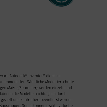
2026
ware Autodesk® Inventor® dient zur
Do
Fr
Sa
So
umenmodellen. Sämtliche Modellierschritte
1
2
igen Maße (Parameter) werden einzeln und
6
7
8
9
 können die Modelle nachträglich durch
13
14
15
16
ezielt und kontrolliert beeinflusst werden.
20
21
22
23
ie Baugruppen. Somit können exakte virtuelle