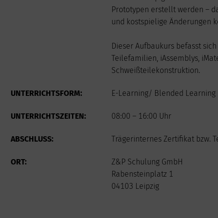
24
25
26
Prototypen erstellt werden – d
31
und kostspielige Änderungen 
Dieser Aufbaukurs befasst sich 
Teilefamilien, iAssemblys, iMa
Schweißteilekonstruktion.
UNTERRICHTSFORM:
E-Learning/ Blended Learning 
UNTERRICHTSZEITEN:
08:00 – 16:00 Uhr
ABSCHLUSS:
Trägerinternes Zertifikat bzw.
ORT:
Z&P Schulung GmbH
Rabensteinplatz 1
04103 Leipzig