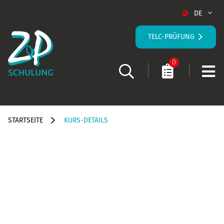
DE
TELC-PRÜFUNG
0
STARTSEITE
KURS-DETAILS