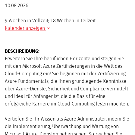
10.08.2026
9 Wochen in Vollzeit; 18 Wochen in Teilzeit
Kalender anzeigen
AUGUST
2026
BESCHREIBUNG:
Mo
Di
Mi
Do
Fr
Sa
So
Erweitern Sie Ihre beruflichen Horizonte und steigen Sie
1
2
mit den Microsoft Azure Zertifizierungen in die Welt des
3
4
5
6
7
8
9
Cloud-Computing ein! Sie beginnen mit der Zertifizierung
10
11
12
13
14
15
16
Azure Fundamentals, die Ihnen grundlegende Kenntnisse
17
18
19
20
21
22
23
über Azure-Dienste, Sicherheit und Compliance vermittelt
24
25
26
27
28
29
30
und ideal für Anfänger ist, die die Basis für eine
31
erfolgreiche Karriere im Cloud-Computing legen möchten.
Vertiefen Sie Ihr Wissen als Azure Administrator, indem Sie
die Implementierung, Überwachung und Wartung von
Microsoft Azure-Diensten beherrschen. So zeichnen Sie