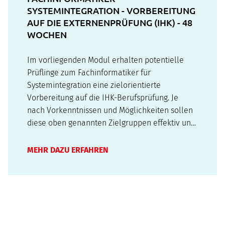
SYSTEMINTEGRATION - VORBEREITUNG
AUF DIE EXTERNENPRÜFUNG (IHK) - 48
WOCHEN
Im vorliegenden Modul erhalten potentielle
Prüflinge zum Fachinformatiker für
Systemintegration eine zielorientierte
Vorbereitung auf die IHK-Berufsprüfung. Je
nach Vorkenntnissen und Möglichkeiten sollen
diese oben genannten Zielgruppen effektiv und
inhaltlich ausgewogen prüfungsrelevantes
Wissen, Fähigkeiten und Fertigkeiten festigen.
MEHR DAZU ERFAHREN
Mit den verfügbaren Zeitabschnitten des
Moduls ist…