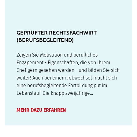
GEPRÜFTER RECHTSFACHWIRT
(BERUFSBEGLEITEND)
Zeigen Sie Motivation und berufliches
Engagement - Eigenschaften, die von Ihrem
Chef gern gesehen werden - und bilden Sie sich
weiter! Auch bei einem Jobwechsel macht sich
eine berufsbegleitende Fortbildung gut im
Lebenslauf. Die knapp zweijährige
Aufstiegsqualifizierung zum/zur Geprüften
Rechtsfachwirt/in bereitet auf die Prüfung der
MEHR DAZU ERFAHREN
Rechtsanwaltskammer vor und vermittelt die
dafür…