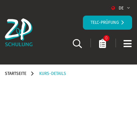
DE
TELC-PRÜFUNG
0
STARTSEITE
KURS-DETAILS