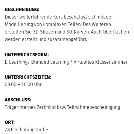
AUGUST
2026
BESCHREIBUNG:
Mo
Di
Mi
Do
Fr
Sa
So
Dieser weiterführende Kurs beschäftigt sich mit der
1
2
Modellierung von komplexen Teilen. Des Weiteren
3
4
5
6
7
8
9
erstellen Sie 3D-Skizzen und 3D-Kurven. Auch Oberflächen
10
11
12
13
14
15
16
werden erstellt und zusammengeführt.
17
18
19
20
21
22
23
24
25
26
27
28
29
30
UNTERRICHTSFORM:
31
E-Learning/ Blended Learning / Virtuelles Klassenzimmer
UNTERRICHTSZEITEN:
08:00 – 16:00 Uhr
ABSCHLUSS:
Trägerinternes Zertifikat bzw. Teilnahmebescheinigung
ORT:
Z&P Schulung GmbH