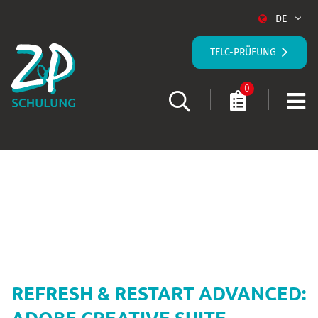
DE
TELC-PRÜFUNG
0
STARTSEITE
KURS-DETAILS
REFRESH & RESTART ADVANCED:
ADOBE CREATIVE SUITE -