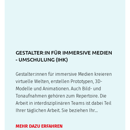
GESTALTER:IN FÜR IMMERSIVE MEDIEN
- UMSCHULUNG (IHK)
Gestalter:innen für immersive Medien kreieren
virtuelle Welten, erstellen Prototypen, 3D-
Modelle und Animationen. Auch Bild- und
Tonaufnahmen gehören zum Repertoire. Die
Arbeit in interdisziplinären Teams ist dabei Teil
Ihrer täglichen Arbeit. Sie beziehen Ihr
Publikum aktiv in die Inhalte mit ein und
vermitteln ihnen Emotionen.Virtual Reality (VR),
MEHR DAZU ERFAHREN