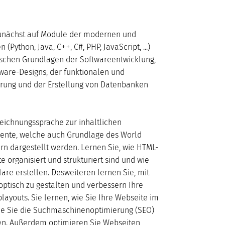
2026
zunächst auf Module der modernen und
Do
Fr
Sa
So
Python, Java, C++, C#, PHP, JavaScript, ...)
1
2
ischen Grundlagen der Softwareentwicklung,
6
7
8
9
ware-Designs, der funktionalen und
13
14
15
16
rung und der Erstellung von Datenbanken
20
21
22
23
27
28
29
30
zeichnungssprache zur inhaltlichen
mente, welche auch Grundlage des World
n dargestellt werden. Lernen Sie, wie HTML-
organisiert und strukturiert sind und wie
are erstellen. Desweiteren lernen Sie, mit
tisch zu gestalten und verbessern Ihre
youts. Sie lernen, wie Sie Ihre Webseite im
wie Sie die Suchmaschinenoptimierung (SEO)
en. Außerdem optimieren Sie Webseiten