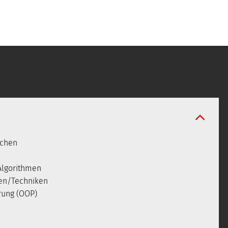
achen
Algorithmen
ien/Techniken
rung (OOP)