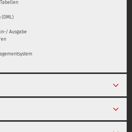
 Tabellen
n (DML)
Ein-/ Ausgabe
ren
agementsystem