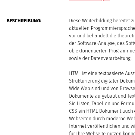
AUGUST
BESCHREIBUNG:
Diese Weiterbildung bereitet 
Mo
Di
Mi
aktuellen Programmiersprachen (
vor und behandelt die theoret
3
4
5
der Software-Analyse, des Soft
10
11
12
objektorientierten Programmie
17
18
19
sowie der Datenverarbeitung.
24
25
26
31
HTML ist eine textbasierte Aus
Strukturierung digitaler Doku
Wide Web sind und von Browser
Dokumente aufgebaut und Texte 
Sie Listen, Tabellen und Formul
CSS ein HTML-Dokument auch op
Webseiten durch moderne Webla
Internet veröffentlichen und 
für Ihre Webseite nutzen könn