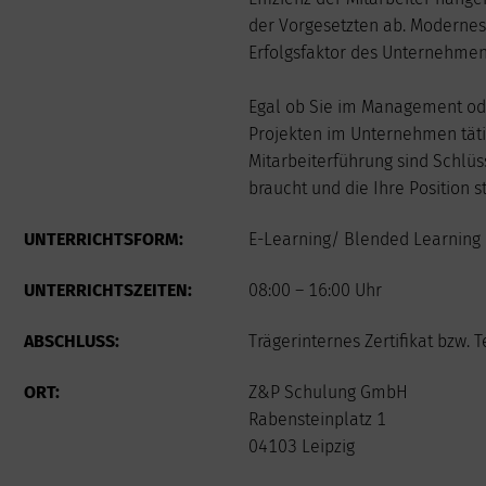
3
4
5
der Vorgesetzten ab. Modernes
10
11
12
Erfolgsfaktor des Unternehmen
17
18
19
24
25
26
Egal ob Sie im Management ode
31
Projekten im Unternehmen tät
Mitarbeiterführung sind Schlüs
braucht und die Ihre Position s
UNTERRICHTSFORM:
E-Learning/ Blended Learning 
UNTERRICHTSZEITEN:
08:00 – 16:00 Uhr
ABSCHLUSS:
Trägerinternes Zertifikat bzw.
ORT:
Z&P Schulung GmbH
Rabensteinplatz 1
04103 Leipzig