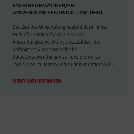
FACHINFORMATIKER/-IN
ANWENDUNGSENTWICKLUNG (IHK)
Das Ziel der Umschulung besteht darin, einen
Fachinformatiker für den Bereich
Anwendungsentwicklung auszubilden, der
befähigt ist, kundenspezifische
Softwareanwendungen zu konzipieren, zu
realisieren, zu testen und zu dokumentieren. Er
kann bestehende Anwendungen modifizieren
sowie anwendergerechte und ergonomische
MEHR DAZU ERFAHREN
Bedienoberflächen entwickeln. Dafür kommen
moderne Softwareentwicklungswerkzeuge…