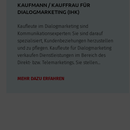
KAUFMANN / KAUFFRAU FÜR
DIALOGMARKETING (IHK)
Kaufleute im Dialogmarketing sind
Kommunikationsexperten: Sie sind darauf
spezialisiert, Kundenbeziehungen herzustellen
und zu pflegen. Kaufleute für Dialogmarketing
verkaufen Dienstleistungen im Bereich des
Direkt- bzw. Telemarketings. Sie stellen
Kapazitäten bereit, organisieren den
Kundendialog und kontrollieren den Erfolg von
MEHR DAZU ERFAHREN
Maßnahmen des Dialogmarketings. Auch die
Personaleinsatzplanung…