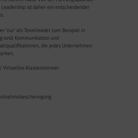
6
7
8
9
 Leadership ist daher ein entscheidender
13
14
15
16
s.
20
21
22
23
27
28
29
30
r 'nur' als Teamleader zum Beispiel in
ig sind: Kommunikation und
selqualifikationen, die jedes Unternehmen
tärken.
/ Virtuelles Klassenzimmer
 Teilnahmebescheinigung