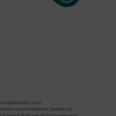
2026
ührung bedeutet zuerst
Do
Fr
Sa
So
vation und Produktivität, Qualität und
1
2
gen in hohem Maße von der Führungsqualität