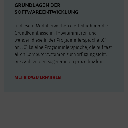
GRUNDLAGEN DER
SOFTWAREENTWICKLUNG
In diesem Modul erwerben die Teilnehmer die
Grundkenntnisse im Programmieren und
wenden diese in der Programmiersprache „C“
an. „C“ ist eine Programmiersprache, die auf fast
allen Computersystemen zur Verfügung steht.
Sie zählt zu den sogenannten prozeduralen
Programmiersprachen. Sie wurde in den 70-er
Jahren entwickelt und ist auf vielen
MEHR DAZU ERFAHREN
Computersystemen verbreitet. Sie wird zur
System- und…