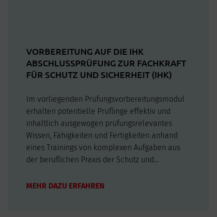
VORBEREITUNG AUF DIE IHK
ABSCHLUSSPRÜFUNG ZUR FACHKRAFT
FÜR SCHUTZ UND SICHERHEIT (IHK)
Im vorliegenden Prüfungsvorbereitungsmodul
erhalten potentielle Prüflinge effektiv und
inhaltlich ausgewogen prüfungsrelevantes
Wissen, Fähigkeiten und Fertigkeiten anhand
eines Trainings von komplexen Aufgaben aus
der beruflichen Praxis der Schutz und
Sicherheitsberufe. Die Prüfung findet nach 360
Unterrichtsstunden außerhalb der
MEHR DAZU ERFAHREN
Lehrgangszeit vor der IHK zu Leipzig statt.