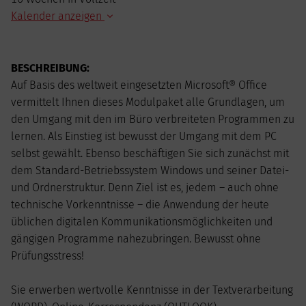
Kalender anzeigen
AUGUST
2026
BESCHREIBUNG:
Mo
Di
Mi
Do
Fr
Sa
So
Auf Basis des weltweit eingesetzten Microsoft® Office
1
2
vermittelt Ihnen dieses Modulpaket alle Grundlagen, um
3
4
5
6
7
8
9
den Umgang mit den im Büro verbreiteten Programmen zu
10
11
12
13
14
15
16
lernen. Als Einstieg ist bewusst der Umgang mit dem PC
17
18
19
20
21
22
23
selbst gewählt. Ebenso beschäftigen Sie sich zunächst mit
24
25
26
27
28
29
30
dem Standard-Betriebssystem Windows und seiner Datei-
31
und Ordnerstruktur. Denn Ziel ist es, jedem – auch ohne
technische Vorkenntnisse – die Anwendung der heute
üblichen digitalen Kommunikationsmöglichkeiten und
gängigen Programme nahezubringen. Bewusst ohne
Prüfungsstress!
Sie erwerben wertvolle Kenntnisse in der Textverarbeitung