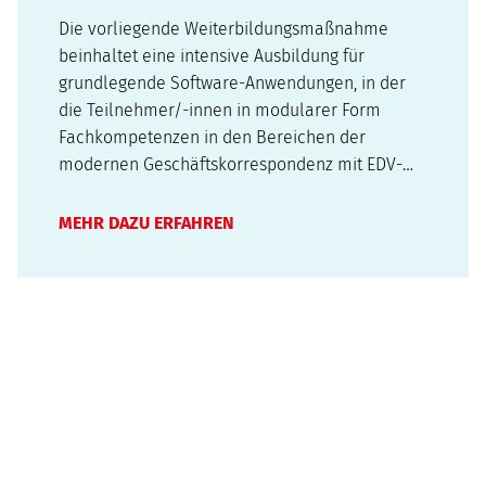
Die vorliegende Weiterbildungsmaßnahme
beinhaltet eine intensive Ausbildung für
grundlegende Software-Anwendungen, in der
die Teilnehmer/-innen in modularer Form
Fachkompetenzen in den Bereichen der
modernen Geschäftskorrespondenz mit EDV-
Softwareanwendungen in Microsoft Office in
zwei Modulen (je nach Kenntnisstand) erwerben
MEHR DAZU ERFAHREN
können. Das hier vorliegende Modul beinhaltet
die geschäftsorientierten…