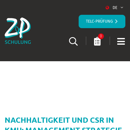
DE
TELC-PRÜFUNG
0
STARTSEITE
KURS-DETAILS
NACHHALTIGKEIT UND CSR IN
KMU: MANAGEMENT STRATEGIE