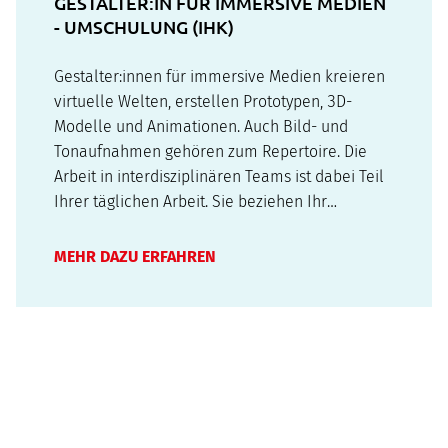
GESTALTER:IN FÜR IMMERSIVE MEDIEN
- UMSCHULUNG (IHK)
Gestalter:innen für immersive Medien kreieren
virtuelle Welten, erstellen Prototypen, 3D-
Modelle und Animationen. Auch Bild- und
Tonaufnahmen gehören zum Repertoire. Die
Arbeit in interdisziplinären Teams ist dabei Teil
Ihrer täglichen Arbeit. Sie beziehen Ihr
Publikum aktiv in die Inhalte mit ein und
vermitteln ihnen Emotionen.Virtual Reality (VR),
MEHR DAZU ERFAHREN
Augmented Reality (AR) oder Mixed Reality (MR)
…