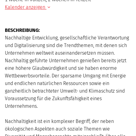
Kalender anzeigen
AUGUST
2026
BESCHREIBUNG:
Mo
Di
Mi
Do
Fr
Sa
So
Nachhaltige Entwicklung, gesellschaftliche Verantwortung
1
2
und Digitalisierung sind die Trendthemen, mit denen sich
3
4
5
6
7
8
9
Unternehmen weltweit auseinandersetzen müssen.
10
11
12
13
14
15
16
Nachhaltig geführte Unternehmen genießen bereits jetzt
17
18
19
20
21
22
23
eine höhere Glaubwürdigkeit und sie haben enorme
24
25
26
27
28
29
30
Wettbewerbsvorteile. Der sparsame Umgang mit Energie
31
und endlichen natürlichen Ressourcen sowie ein
ganzheitlich betrachteter Umwelt- und Klimaschutz sind
Voraussetzung für die Zukunftsfähigkeit eines
Unternehmens.
Nachhaltigkeit ist ein komplexer Begriff, der neben
ökologischen Aspekten auch soziale Themen wie