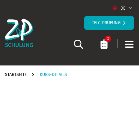
DE
TELC-PRÜFUNG
0
STARTSEITE
KURS-DETAILS