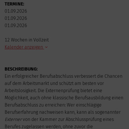
TERMINE:
01.09.2026
01.09.2026
01.09.2026
12 Wochen in Vollzeit
Kalender anzeigen
AUGUST
2026
BESCHREIBUNG:
Mo
Di
Mi
Do
Fr
Sa
So
Ein erfolgreicher Berufsabschluss verbessert die Chancen
1
2
auf dem Arbeitsmarkt und schützt am besten vor
3
4
5
6
7
8
9
Arbeitslosigkeit. Die Externenprüfung bietet eine
10
11
12
13
14
15
16
Möglichkeit, auch ohne klassische Berufsausbildung einen
17
18
19
20
21
22
23
Berufsabschluss zu erreichen: Wer einschlägige
24
25
26
27
28
29
30
Berufserfahrung nachweisen kann, kann als sogenannter
31
Externer
von der Kammer zur Abschlussprüfung eines
Berufes zugelassen werden, ohne zuvor die