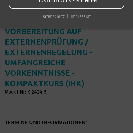
EINSTELLUNGEN SPEICHERN
KAUFMANN / KAUFFRAU IM
Datenschutz
Impressum
EINZELHANDEL -
VORBEREITUNG AUF
EXTERNENPRÜFUNG /
EXTERNENREGELUNG -
UMFANGREICHE
VORKENNTNISSE -
KOMPAKTKURS (IHK)
Modul-Nr: K-2424-5
TERMINE UND INFORMATIONEN: