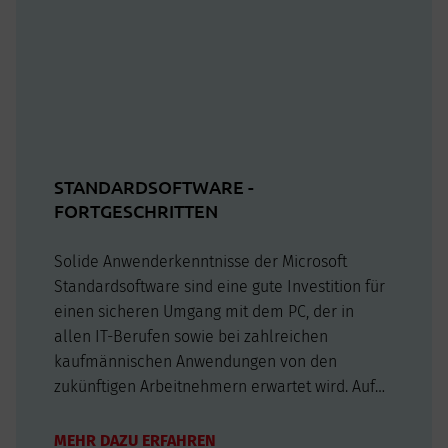
STANDARDSOFTWARE -
FORTGESCHRITTEN
Solide Anwenderkenntnisse der Microsoft
Standardsoftware sind eine gute Investition für
einen sicheren Umgang mit dem PC, der in
allen IT-Berufen sowie bei zahlreichen
kaufmännischen Anwendungen von den
zukünftigen Arbeitnehmern erwartet wird. Auf
der Basis fundierter Kenntnisse werden die
Teilnehmer ein besseres, verstehendes
MEHR DAZU ERFAHREN