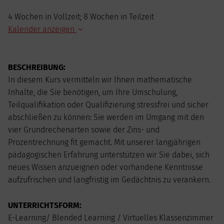
4 Wochen in Vollzeit; 8 Wochen in Teilzeit
Kalender anzeigen
AUGUST
2026
BESCHREIBUNG:
Mo
Di
Mi
Do
Fr
Sa
So
In diesem Kurs vermitteln wir Ihnen mathematische
1
2
Inhalte, die Sie benötigen, um Ihre Umschulung,
3
4
5
6
7
8
9
Teilqualifikation oder Qualifizierung stressfrei und sicher
10
11
12
13
14
15
16
abschließen zu können: Sie werden im Umgang mit den
17
18
19
20
21
22
23
vier Grundrechenarten sowie der Zins- und
24
25
26
27
28
29
30
Prozentrechnung fit gemacht. Mit unserer langjährigen
31
pädagogischen Erfahrung unterstützen wir Sie dabei, sich
neues Wissen anzueignen oder vorhandene Kenntnisse
aufzufrischen und langfristig im Gedächtnis zu verankern.
UNTERRICHTSFORM:
E-Learning/ Blended Learning / Virtuelles Klassenzimmer