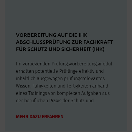
VORBEREITUNG AUF DIE IHK
ABSCHLUSSPRÜFUNG ZUR FACHKRAFT
FÜR SCHUTZ UND SICHERHEIT (IHK)
Im vorliegenden Prüfungsvorbereitungsmodul
erhalten potentielle Prüflinge effektiv und
inhaltlich ausgewogen prüfungsrelevantes
Wissen, Fähigkeiten und Fertigkeiten anhand
eines Trainings von komplexen Aufgaben aus
der beruflichen Praxis der Schutz und
Sicherheitsberufe. Die Prüfung findet nach 360
Unterrichtsstunden außerhalb der
MEHR DAZU ERFAHREN
Lehrgangszeit vor der IHK zu Leipzig statt.