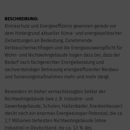
AUGUST
2026
BESCHREIBUNG:
Mo
Di
Mi
Do
Fr
Sa
So
Klimaschutz und Energieeffizienz gewinnen gerade vor
1
2
dem Hintergrund aktueller klima- und energiepolitischer
3
4
5
6
7
8
9
Zielsetzungen an Bedeutung. Zunehmende
10
11
12
13
14
15
16
Verbrauchernachfragen und die Energieausweispflicht für
17
18
19
20
21
22
23
Wohn- und Nichtwohngebäude tragen dazu bei, dass der
24
25
26
27
28
29
30
Bedarf nach fachgerechter Energieberatung und
31
sachverständiger Betreuung energieeffizienter Neubau-
und Sanierungsmaßnahmen mehr und mehr steigt.
Besonders im bisher vernachlässigten Sektor der
Nichtwohngebäude (wie z. B. Industrie- und
Gewerbegebäude, Schulen, Hallenbäder, Krankenhäuser)
steckt noch ein enormes Energieeinspar-Potenzial; die ca.
2,7 Millionen beheizten Nichtwohngebäude (ohne
Industrie) in Deutschland, die ca. 13 % des