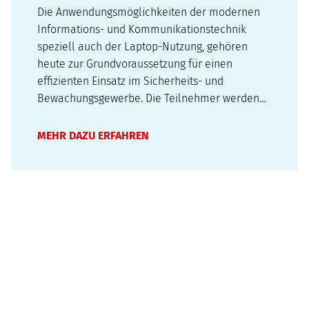
Die Anwendungsmöglichkeiten der modernen
Informations- und Kommunikationstechnik
speziell auch der Laptop-Nutzung, gehören
heute zur Grundvoraussetzung für einen
effizienten Einsatz im Sicherheits- und
Bewachungsgewerbe. Die Teilnehmer werden
befähigt mit dem PC und dem Laptop
umzugehen, sie werden mit den Grundzügen
MEHR DAZU ERFAHREN
der Hard- und Software vertraut gemacht und
üben in diesem Modul den rationellen…