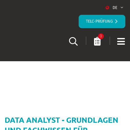
DE
TELC-PRÜFUNG
0
STARTSEITE
KURS-DETAILS
DATA ANALYST - GRUNDLAGEN
UND FACHWISSEN FÜR