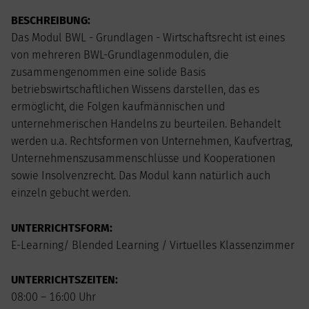
AUGUST
2026
BESCHREIBUNG:
Mo
Di
Mi
Do
Fr
Sa
So
Das Modul BWL - Grundlagen - Wirtschaftsrecht ist eines
1
2
von mehreren BWL-Grundlagenmodulen, die
3
4
5
6
7
8
9
zusammengenommen eine solide Basis
10
11
12
13
14
15
16
betriebswirtschaftlichen Wissens darstellen, das es
17
18
19
20
21
22
23
ermöglicht, die Folgen kaufmännischen und
24
25
26
27
28
29
30
unternehmerischen Handelns zu beurteilen. Behandelt
31
werden u.a. Rechtsformen von Unternehmen, Kaufvertrag,
Unternehmenszusammenschlüsse und Kooperationen
sowie Insolvenzrecht. Das Modul kann natürlich auch
einzeln gebucht werden.
UNTERRICHTSFORM:
E-Learning/ Blended Learning / Virtuelles Klassenzimmer
UNTERRICHTSZEITEN:
08:00 – 16:00 Uhr