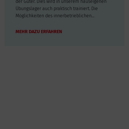
der Güter. Dies wird in unserem hauseigenen
Übungslager auch praktisch trainiert. Die
Möglichkeiten des innerbetrieblichen
Gütertransports sowie die Vorschriften zum
Arbeits- und Gesundheitsschutz gehören
MEHR DAZU ERFAHREN
ebenso zur modularen Kenntnisvermittlung. Die
technischen und…