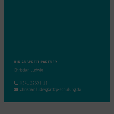
IHR ANSPRECHPARTNER
Christian Ludwig
0341 22631-11
christian.ludwig(at)zp-schulung.de