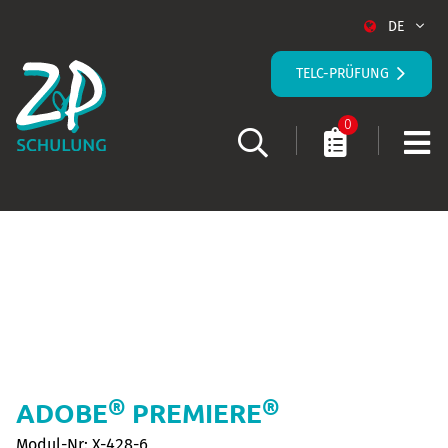
DE
TELC-PRÜFUNG
0
STARTSEITE
KURS-DETAILS
®
®
ADOBE
PREMIERE
Modul-Nr: X-428-6