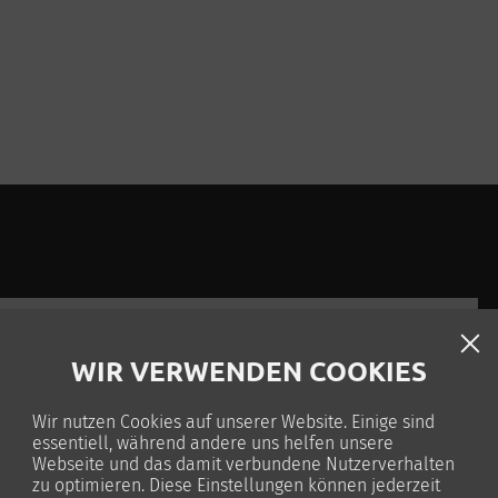
WIR VERWENDEN COOKIES
n (Modellieren nach Vorlage) und visualisieren
Wir nutzen Cookies auf unserer Website. Einige sind
/BIM) übernehmen, aufbereiten und visualisieren
essentiell, während andere uns helfen unsere
Webseite und das damit verbundene Nutzerverhalten
n
zu optimieren. Diese Einstellungen können jederzeit