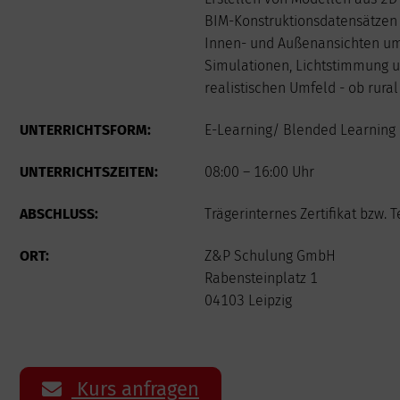
3
4
5
BIM-Konstruktionsdatensätzen 
10
11
12
Innen- und Außenansichten um
17
18
19
Simulationen, Lichtstimmung un
24
25
26
realistischen Umfeld - ob rural
31
UNTERRICHTSFORM:
E-Learning/ Blended Learning 
UNTERRICHTSZEITEN:
08:00 – 16:00 Uhr
ABSCHLUSS:
Trägerinternes Zertifikat bzw.
ORT:
Z&P Schulung GmbH
Rabensteinplatz 1
04103 Leipzig
Kurs anfragen