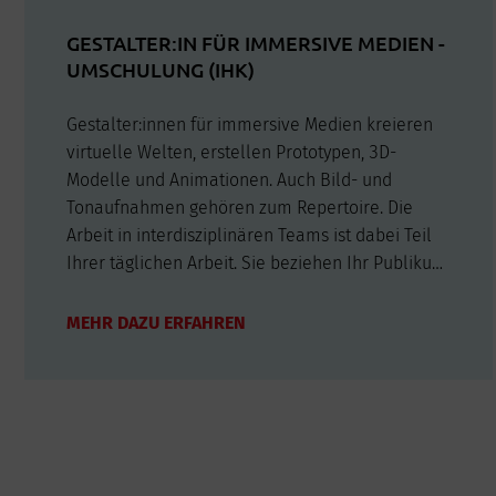
GESTALTER:IN FÜR IMMERSIVE MEDIEN -
UMSCHULUNG (IHK)
Gestalter:innen für immersive Medien kreieren
virtuelle Welten, erstellen Prototypen, 3D-
Modelle und Animationen. Auch Bild- und
Tonaufnahmen gehören zum Repertoire. Die
Arbeit in interdisziplinären Teams ist dabei Teil
Ihrer täglichen Arbeit. Sie beziehen Ihr Publikum
aktiv in die Inhalte mit ein und vermitteln ihnen
Emotionen.Virtual Reality (VR), Augmented
MEHR DAZU ERFAHREN
Reality (AR) oder Mixed Reality (MR)…