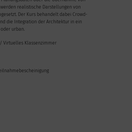
6
7
8
9
werden realistische Darstellungen von
13
14
15
16
gesetzt. Der Kurs behandelt dabei Crowd-
20
21
22
23
d die Integration der Architektur in ein
27
28
29
30
 oder urban.
/ Virtuelles Klassenzimmer
 Teilnahmebescheinigung