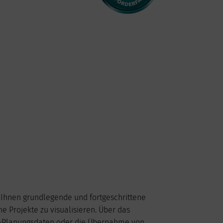
R
2026
t Ihnen grundlegende und fortgeschrittene
Do
Fr
Sa
So
e Projekte zu visualisieren. Über das
1
2
D-Planungsdaten oder die Übernahme von