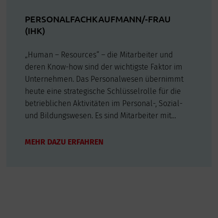
PERSONALFACHKAUFMANN/-FRAU
(IHK)
„Human – Resources“ – die Mitarbeiter und
deren Know-how sind der wichtigste Faktor im
Unternehmen. Das Personalwesen übernimmt
heute eine strategische Schlüsselrolle für die
betrieblichen Aktivitäten im Personal-, Sozial-
und Bildungswesen. Es sind Mitarbeiter mit
aktuellen Fach- und Führungskenntnissen in der
Personalwirtschaft gefragt, denn flexible, aktuell
MEHR DAZU ERFAHREN
qualifizierte Mitarbeiter sind für…