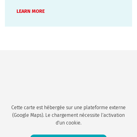
immigrants / "Deutsch für Zuwanderer", le cours
d'orientation par test Vivre en Allemagne /
LEARN MORE
"Leben in Deutschland". Si vous réussissez les…
Cette carte est hébergée sur une plateforme externe
(Google Maps). Le chargement nécessite l'activation
d'un cookie.