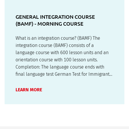
GENERAL INTEGRATION COURSE
(BAMF) - MORNING COURSE
What is an integration course? (BAMF) The
integration course (BAMF) consists of a
language course with 600 lesson units and an
orientation course with 100 lesson units.
Completion: The language course ends with
final language test German Test for Immigrants
(Deutsch für Zuwanderer), the orientation
course ends with the test Living in Germany
LEARN MORE
(Leben in Deutschland)If both tests are passed…